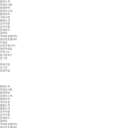
협회소개
회장인사말
협회연혁
임원진소개
협회규약
내부규정
클럽소개
공지사항
공지사항
일정공지
갤러리
대회포토갤러리
일반포토갤러리
자료실
관련규정/서식
일반자료실
커뮤니티
묻고답하기
로그인
ㅣ
회원가입
로그인
회원가입
협회소개
회장인사말
협회연혁
임원진소개
협회규약
내부규정
클럽소개
클럽소개
공지사항
공지사항
일정공지
갤러리
대회포토갤러리
일반포토갤러리