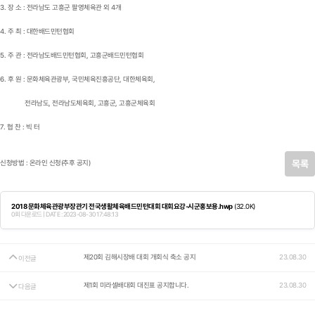
3. 장 소 : 전라남도 고흥군 팔영체육관 외 4개
4. 주 최 : 대한배드민턴협회
5. 주 관 : 전라남도배드민턴협회, 고흥군배드민턴협회
6. 후 원 : 문화체육관광부, 국민체육진흥공단, 대한체육회,
전라남도, 전라남도체육회, 고흥군, 고흥군체육회
7. 협 찬 : 빅 터
목록
신청방법 : 온라인 신청(추후 공지)
2018 문화체육관광부장관기 전국생활체육배드민턴대회 대회요강-시군홍보용.hwp
(32.0K)
0회 다운로드 | DATE : 2023-08-30 17:48:13
제20회 김해시장배 대회 개회식 축소 공지
23.08.30
이전글
제1회 미라셀배대회 대진표 공지합니다.
23.08.30
다음글