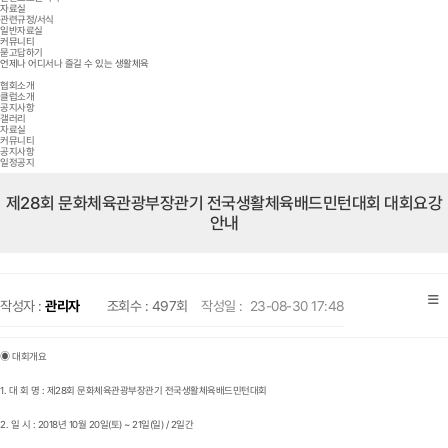
자료실
관련규정/서식
일반자료실
커뮤니티
묻고답하기
언제나 어디서나 즐길 수 있는 생활체육
협회소개
클럽소개
공지사항
갤러리
자료실
커뮤니티
공지사항
일정공지
제28회 문화체육관광부장관기 전국생활체육배드민턴대회 대회요강
안내
작성자 :
관리자
조회수 :
497회
작성일 :
23-08-30 17:48
◉ 대회개요
1. 대 회 명 : 제28회 문화체육관광부장관기 전국생활체육배드민턴대회
2. 일 시 : 2018년 10월 20일(토) ~ 21일(일) / 2일간