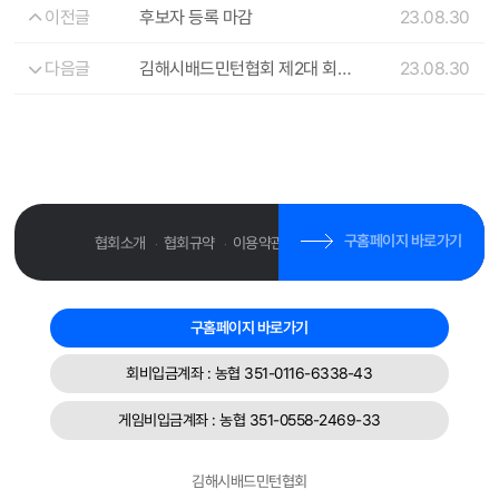
이전글
후보자 등록 마감
23.08.30
다음글
김해시배드민턴협회 제2대 회장 선거일정 공고[2]
23.08.30
구홈페이지 바로가기
협회소개
협회규약
이용약관
개인정보취급방침
·
·
·
구홈페이지 바로가기
회비입금계좌 : 농협 351-0116-6338-43
게임비입금계좌 : 농협 351-0558-2469-33
김해시배드민턴협회