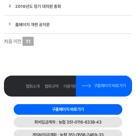
2
2016년도 정기 대의원 총회
1
홈페이지 개편 공지문
처음
이전
11
구홈페이지 바로가기
협회소개
협회규약
이용약관
개인정보취급방침
·
·
·
구홈페이지 바로가기
회비입금계좌 : 농협 351-0116-6338-43
게임비입금계좌 : 농협 351-0558-2469-33