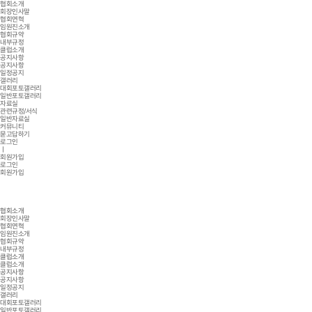
협회소개
회장인사말
협회연혁
임원진소개
협회규약
내부규정
클럽소개
공지사항
공지사항
일정공지
갤러리
대회포토갤러리
일반포토갤러리
자료실
관련규정/서식
일반자료실
커뮤니티
묻고답하기
로그인
ㅣ
회원가입
로그인
회원가입
협회소개
회장인사말
협회연혁
임원진소개
협회규약
내부규정
클럽소개
클럽소개
공지사항
공지사항
일정공지
갤러리
대회포토갤러리
일반포토갤러리