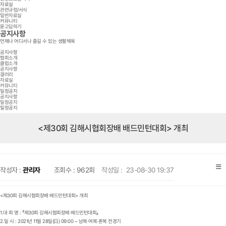
자료실
관련규정/서식
일반자료실
커뮤니티
묻고답하기
공지사항
언제나 어디서나 즐길 수 있는 생활체육
공지사항
협회소개
클럽소개
공지사항
갤러리
자료실
커뮤니티
일정공지
공지사항
일정공지
일정공지
<제30회 김해시협회장배 배드민턴대회> 개최
작성자 :
관리자
조회수 :
962회
작성일 :
23-08-30 19:37
<제30회 김해시협회장배 배드민턴대회> 개최
1.대 회 명 : 『제30회 김해시협회장배 배드민턴대회』
2.일 시 : 2021년 11월 28일(日) 09:00 ~ 남복·여복·혼복 전경기