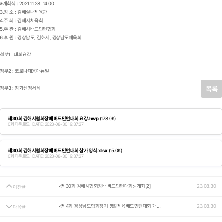
※개회식 : 2021.11.28. 14:00
3.장 소 : 김해실내체육관
4.주 최 : 김해시체육회
5.주 관 : 김해시배드민턴협회
6.후 원 : 경상남도, 김해시, 경상남도체육회
첨부1 : 대회요강
첨부2 : 코로나대응매뉴얼
목록
첨부3 : 참가신청서식
제30회 김해시협회장배 배드민턴대회 요강.hwp
(178.0K)
0회 다운로드 | DATE : 2023-08-30 19:37:27
제30회 김해시협회장배 배드민턴대회 참가 양식.xlsx
(15.0K)
0회 다운로드 | DATE : 2023-08-30 19:37:27
<제30회 김해시협회장배 배드민턴대회> 개최[2]
23.08.30
이전글
<제4회 경상남도협회장기 생활체육배드민턴대회 개최 연기>
23.08.30
다음글